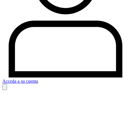
Acceda a su cuenta