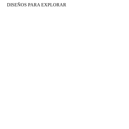
DISEÑOS PARA EXPLORAR