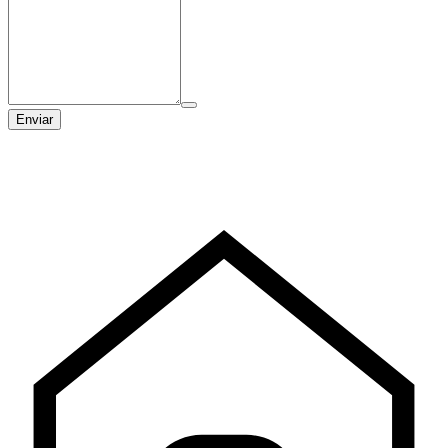
Enviar