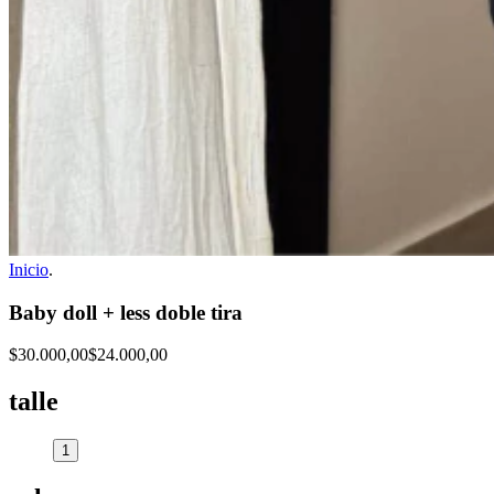
Inicio
.
Baby doll + less doble tira
$30.000,00
$24.000,00
talle
1